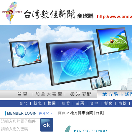
台北
|
新北
|
桃園
|
新竹
|
苗栗
|
台中
|
彰化
|
南投
首頁
> 地方縣市新聞 [台北]