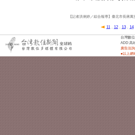
【記者洪俐婷／綜合報導】臺北市長蔣萬安今（
11
.
12
.
13
.
14
台灣數位新聞台
ADD:高
廣告洽詢：
●以上網