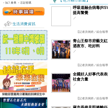
呼吸道融合病毒(RS
提高警覺
／
【記者洪俐婷／綜合報導】
青山王祭市府藝文紅
迺夜市、吃好料
／
【記者洪俐婷／綜合報導】
全國好人好事代表表
社會力量
／
【記者洪俐婷／綜合報導】臺
蔣市長接見即將離任