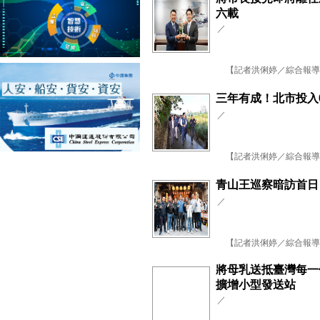
六載
／
【記者洪俐婷／綜合報導】臺
三年有成！北市投入6
／
【記者洪俐婷／綜合報導】臺
青山王巡察暗訪首日
／
【記者洪俐婷／綜合報導】
將母乳送抵臺灣每一
擴增小型發送站
／