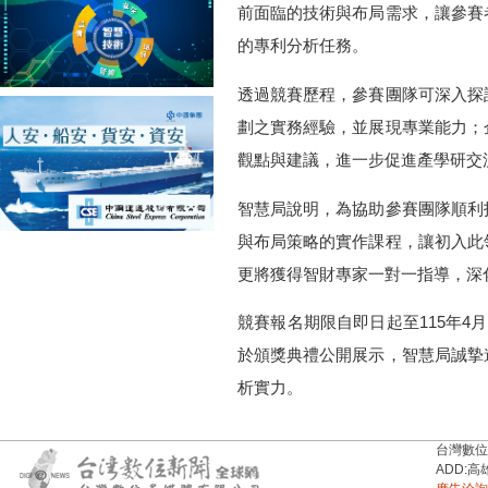
前面臨的技術與布局需求，讓參賽
的專利分析任務。
透過競賽歷程，參賽團隊可深入探
劃之實務經驗，並展現專業能力；
觀點與建議，進一步促進產學研交
智慧局說明，為協助參賽團隊順利
與布局策略的實作課程，讓初入此
更將獲得智財專家一對一指導，深
競賽報名期限自即日起至115年4
於頒獎典禮公開展示，智慧局誠摯
析實力。
台灣數位新聞台
ADD:高