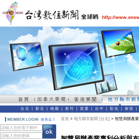
台北
|
新北
|
桃園
|
新竹
|
苗栗
|
台中
|
彰化
|
南投
首頁
>
地方縣市新聞 [台北]
> 智慧局辦產
智慧局辦產業專利分析與布