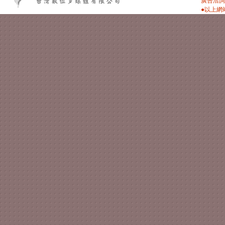
廣告洽詢：
●以上網