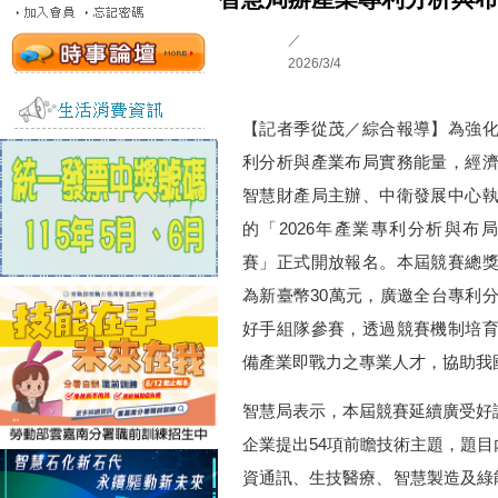
／
2026/3/4
【記者季從茂／綜合報導】為強
利分析與產業布局實務能量，經
智慧財產局主辦、中衛發展中心
的「2026年產業專利分析與布
賽」正式開放報名。本屆競賽總
為新臺幣30萬元，廣邀全台專利
好手組隊參賽，透過競賽機制培
備產業即戰力之專業人才，協助我
智慧局表示，本屆競賽延續廣受好
企業提出54項前瞻技術主題，題
資通訊、生技醫療、智慧製造及綠