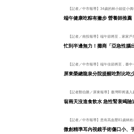
【記者／中市報導】34歲的林小姐從小偶有頭
端午健康吃粽有撇步 營養師推薦
【記者／南投報導】端午節將至，家家戶戶飄
忙到半邊無力！攤商「亞急性腦
【記者／中市報導】端午佳節將至，臺中一名6
屏東榮總龍泉分院提醒吃對比吃
【記者鄭伯勝／屏東報導】臺灣即將邁入超高
翁兩天沒進食飲水 急性腎衰竭險
【記者／中市報導】患有高血壓81歲林姓老翁
微創精準耳內視鏡手術傷口小、