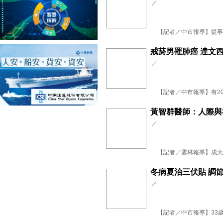
／
【記者／中市報導】從事批發
戒菸男罹肺癌 達文西
／
【記者／中市報導】有20年
黃智群醫師：人際與
／
【記者／雲林報導】成大醫
冬病夏治三伏貼 調
／
【記者／中市報導】33歲的