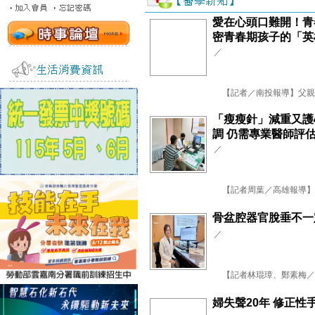
愛在心頭口難開！青
密青春期孩子的「英
／
【記者／南投報導】父親節
「瘦瘦針」減重又護
調 仍需專業醫師評
／
【記者周葉／高雄報導】近
骨盆腔器官脫垂不一
／
【記者林琨璋、鄭素梅／台南
婦失聲20年 修正性