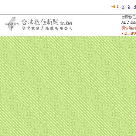
1
.
2
.
3
.
4
台灣數位新聞台
ADD:高
廣告洽詢：
●以上網