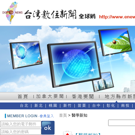
台北
|
新北
|
桃園
|
新竹
|
苗栗
|
台中
|
彰化
|
南投
首頁
> 醫學新知