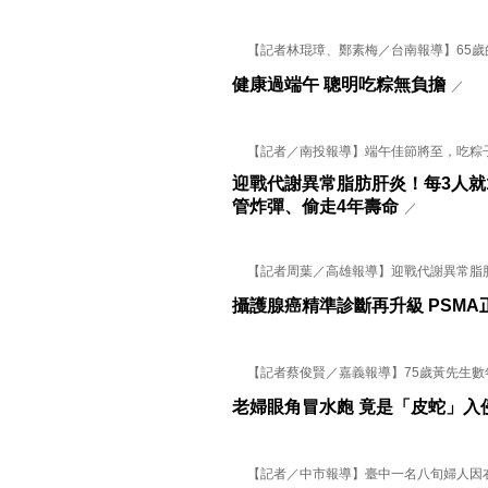
【記者林琨璋、鄭素梅／台南報導】65歲的A
健康過端午 聰明吃粽無負擔
／
【記者／南投報導】端午佳節將至，吃粽子、
迎戰代謝異常脂肪肝炎！每3人就
管炸彈、偷走4年壽命
／
【記者周葉／高雄報導】迎戰代謝異常脂肪肝
攝護腺癌精準診斷再升級 PSM
【記者蔡俊賢／嘉義報導】75歲黃先生數年前
老婦眼角冒水皰 竟是「皮蛇」入
【記者／中市報導】臺中一名八旬婦人因右眼