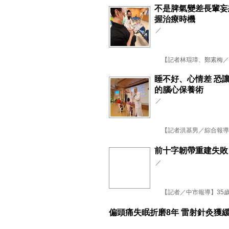
不是脾氣變差長輩妄
握治療時機
／
【記者林琨璋、鄭素梅／台
睡不好、心情差 恐
的腦心保養術
／
【記者洪基男／綜合報導】
前十字韌帶重建失敗
／
【記者／中市報導】35歲大
偏頭痛失眠折磨8年 雷射針灸獲