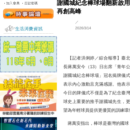
謝國城紀念棒球場翻新啟用
再創高峰
／
2026/3/14
【記者洪俐婷／綜合報導】臺北
長蔣萬安今（13）日出席「青年
謝國城紀念棒球場」冠名揭牌儀
表示內心激動且充滿感謝。他表
今日的牌儀式不僅是為了紀念臺
球史上重要的推手謝國城先生，
望為年輕球員提供更優質的訓練環
蔣萬安指出，棒球是臺灣的國球