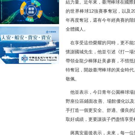
結力量。近年來，臺灣棒球在國際舞
的世界棒球12強賽事奪冠，以及2
年再度奪冠，還有今年經典賽的階
全體國人。
在享受這些榮耀的同時，更不能
懷謝國城先生，他並引述《打一場
帶領金龍少棒隊赴美參賽，不惜抵
特奪冠，開啟臺灣棒球的黃金時代
敬佩。
他並表示，今日青年公園棒球場
野座位區鋪面改善、場館優化以及
手打造一個更安全、舒適、優良的
取好成績，更要讓孩子們盡情享受
蔣萬安最後表示，未來，每一位