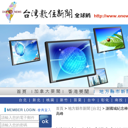
台北
|
新北
|
桃園
|
新竹
|
苗栗
|
台中
|
彰化
|
南投
首頁
>
地方縣市新聞 [台北]
> 謝國城紀念
高峰