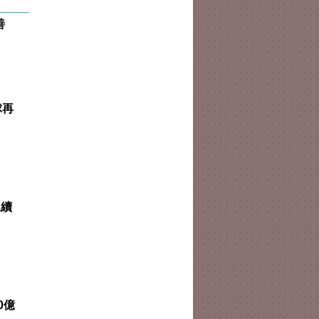
善
球再
永續
0億