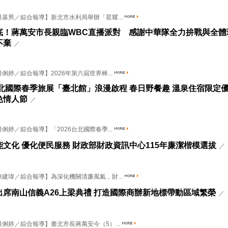
基男／綜合報導】新北市水利局舉辦「星耀...
底！蔣萬安市長親臨WBC直播派對 感謝中華隊全力拚戰與全體
不棄
／
婷／綜合報導】2026年第六屆世界棒...
6台北國際春季旅展「臺北館」浪漫啟程 春日野餐趣 溫泉住宿限定
色情人節
／
婷／綜合報導】「2026台北國際春季...
能文化 優化便民服務 財政部財政資訊中心115年廉潔楷模選拔
／
建瑋／綜合報導】為深化機關清廉風氣，財...
出席南山信義A26上梁典禮 打造國際商辦新地標帶動區域繁榮
／
俐婷／綜合報導】臺北市長蔣萬安今（5）...