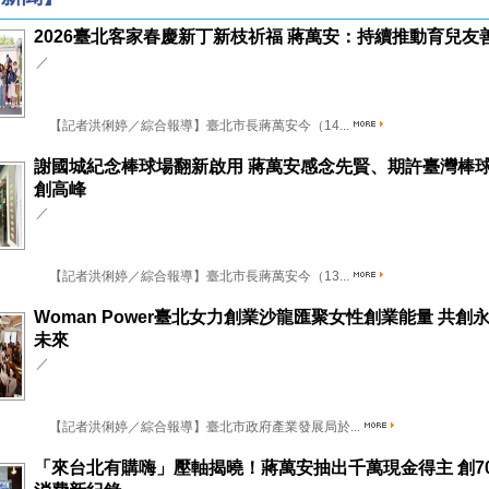
2026臺北客家春慶新丁新枝祈福 蔣萬安：持續推動育兒友
／
【記者洪俐婷／綜合報導】臺北市長蔣萬安今（14...
謝國城紀念棒球場翻新啟用 蔣萬安感念先賢、期許臺灣棒
創高峰
／
【記者洪俐婷／綜合報導】臺北市長蔣萬安今（13...
Woman Power臺北女力創業沙龍匯聚女性創業能量 共創
未來
／
【記者洪俐婷／綜合報導】臺北市政府產業發展局於...
「來台北有購嗨」壓軸揭曉！蔣萬安抽出千萬現金得主 創7