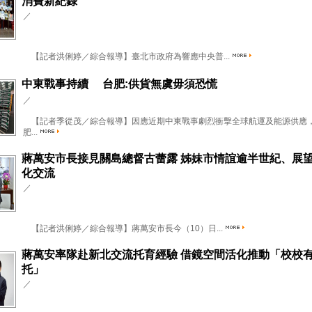
消費新紀錄
／
【記者洪俐婷／綜合報導】臺北市政府為響應中央普...
中東戰事持續 台肥:供貨無虞毋須恐慌
／
【記者季從茂／綜合報導】因應近期中東戰事劇烈衝擊全球航運及能源供應
肥...
蔣萬安市長接見關島總督古蕾露 姊妹市情誼逾半世紀、展
化交流
／
【記者洪俐婷／綜合報導】蔣萬安市長今（10）日...
蔣萬安率隊赴新北交流托育經驗 借鏡空間活化推動「校校
托」
／