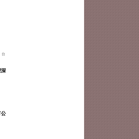
，台
望深
有公