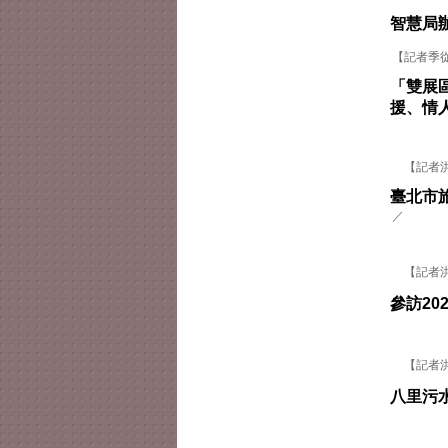
智慧局
【記者季
「雙展區
援、情
【記者洪
臺北市
／
【記者洪俐
參訪20
【記者洪
八里污