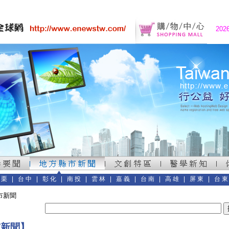
202
苗栗
|
台中
|
彰化
|
南投
|
雲林
|
嘉義
|
台南
|
高雄
|
屏東
|
台
市新聞
市新聞】