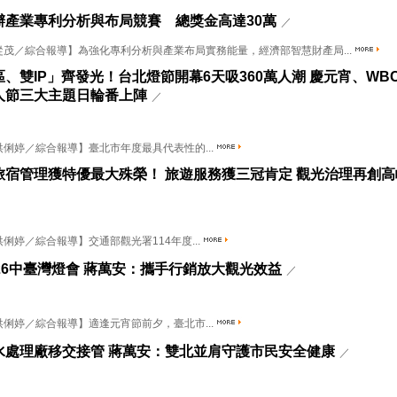
辦產業專利分析與布局競賽 總獎金高達30萬
／
從茂／綜合報導】為強化專利分析與產業布局實務能量，經濟部智慧財產局...
、雙IP」齊發光！台北燈節開幕6天吸360萬人潮 慶元宵、WB
人節三大主題日輪番上陣
／
俐婷／綜合報導】臺北市年度最具代表性的...
旅宿管理獲特優最大殊榮！ 旅遊服務獲三冠肯定 觀光治理再創高
婷／綜合報導】交通部觀光署114年度...
26中臺灣燈會 蔣萬安：攜手行銷放大觀光效益
／
俐婷／綜合報導】適逢元宵節前夕，臺北市...
水處理廠移交接管 蔣萬安：雙北並肩守護市民安全健康
／