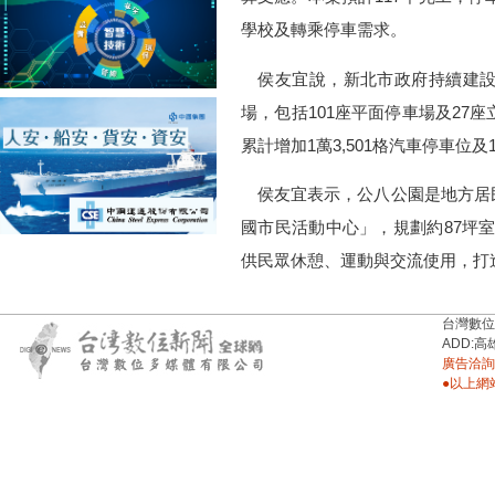
學校及轉乘停車需求。
侯友宜說，新北市政府持續建設公
場，包括101座平面停車場及27
累計增加1萬3,501格汽車停車位
侯友宜表示，公八公園是地方居
國市民活動中心」，規劃約87坪室
供民眾休憩、運動與交流使用，打
台灣數位新聞台
ADD:高
廣告洽詢：
●以上網