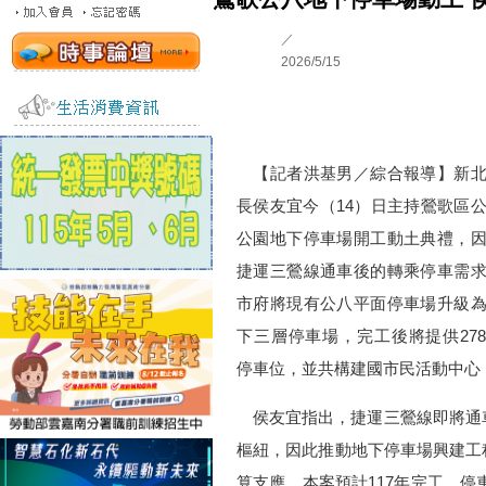
／
2026/5/15
【記者洪基男／綜合報導】新北
長侯友宜今（14）日主持鶯歌區
公園地下停車場開工動土典禮，
捷運三鶯線通車後的轉乘停車需
市府將現有公八平面停車場升級
下三層停車場，完工後將提供27
停車位，並共構建國市民活動中心
侯友宜指出，捷運三鶯線即將通
樞紐，因此推動地下停車場興建工程
算支應。本案預計117年完工，停