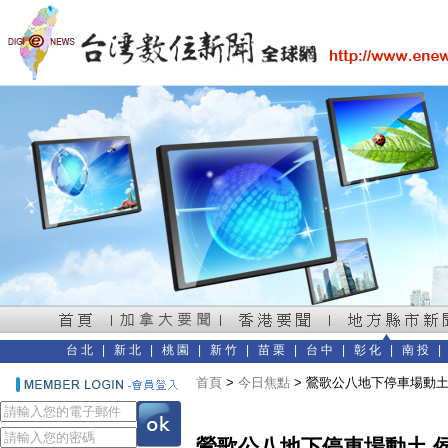
台北
|
新北
|
桃園
|
新竹
|
苗栗
|
台中
|
彰化
|
南投
首頁
>
今日焦點
> 鶯歌公八地下停車場動土
鶯歌公八地下停車場動土 侯