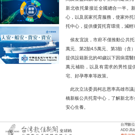
新北收托量接近全國總合一半。
心，以及居家托育服務，使家外托
托中心，提供優質托育環境，減輕
侯友宜說，市府不僅推動公共托育
萬元、第2胎4.5萬元、第3胎（
提供設籍新北的40歲以下因病需醫
萬元補助，以及有需求的男性提供
宅、好孕專車等政策。
此次立法委員柯志恩率高雄市議
橋新板公共托育中心，了解新北市
安心生養。
台灣數位新聞台
ADD:高