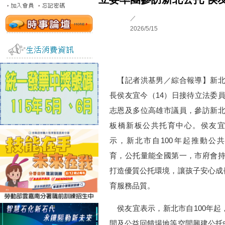
／
2026/5/15
【記者洪基男／綜合報導】新北
長侯友宜今（14）日接待立法委
志恩及多位高雄市議員，參訪新
板橋新板公共托育中心。侯友宜
示，新北市自100年起推動公
育，公托量能全國第一，市府會
打造優質公托環境，讓孩子安心成
育服務品質。
侯友宜表示，新北市自100年起
間及公益回饋場地等空間興建公托中