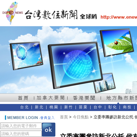
台北
|
新北
|
桃園
|
新竹
|
苗栗
|
台中
|
彰化
|
南投
首頁
>
今日焦點
> 立委率團參訪新北公托
立委率團參訪新北公托 侯