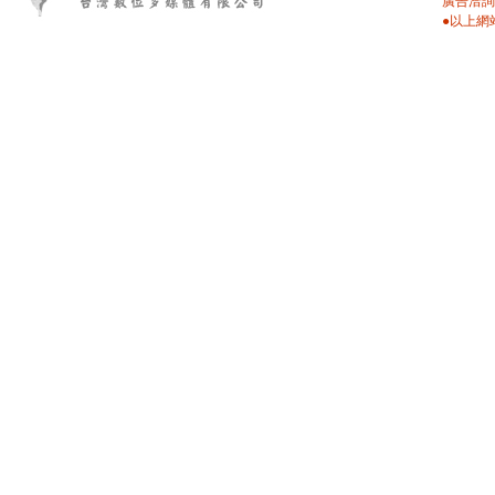
廣告洽詢：
●以上網