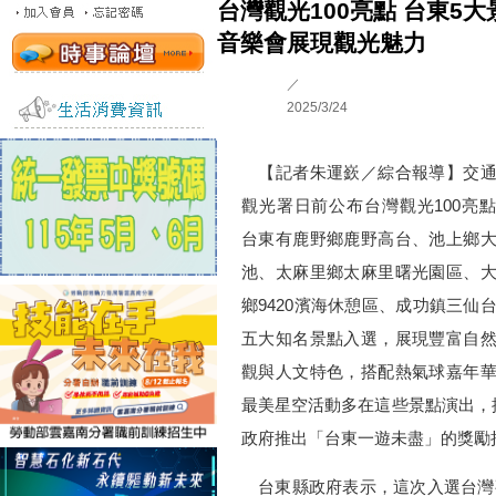
台灣觀光100亮點 台東5
音樂會展現觀光魅力
／
2025/3/24
【記者朱運嶔／綜合報導】交通
觀光署日前公布台灣觀光100亮
台東有鹿野鄉鹿野高台、池上鄉
池、太麻里鄉太麻里曙光園區、
鄉9420濱海休憩區、成功鎮三仙
五大知名景點入選，展現豐富自
觀與人文特色，搭配熱氣球嘉年
最美星空活動多在這些景點演出，
政府推出「台東一遊未盡」的獎勵
台東縣政府表示，這次入選台灣觀