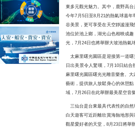
東多元觀光魅力。其中，鹿野高台
今年7月5日至8月21的熱氣球嘉
谷美景，更可享受在天空靜謐漫飛
池位於池上鄉，湖光山色相映成趣
光，7月24日也將舉辦大坡池熱氣
太麻里曙光園區是迎接第一道曙
日出美景令人驚嘆，7月10日結
麻里曙光園區曙光光雕音樂會。大武
藝術，提供旅人放鬆身心的休憩點
域，7月26日在此舉辦最美星空音
三仙台是台東最具代表性的自然
白天遊客可近距離欣賞海蝕地形與
觀星愛好者的天堂，8月23日將舉