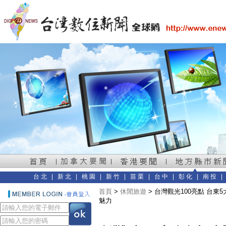
台北
|
新北
|
桃園
|
新竹
|
苗栗
|
台中
|
彰化
|
南投
首頁
>
休閒旅遊
> 台灣觀光100亮點 台
魅力