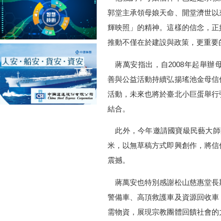
郭堂主承領母娘天命、開堂濟世以
輝映照」的精神。這樣的信念，正
推動不僅在於建設與政策，更重要
蔣萬安指出，自2008年起舉辦
善與公益活動持續弘揚瑤池金母信
活動，未來也將於臺北小巨蛋舉行
結合。
此外，今年邀請國寶級民藝大師
米，以無草稿方式即興創作，將信
震撼。
蔣萬安也特別感謝松山慈惠堂長
警備車、高頂救護車及資源回收車
需物資，展現宗教團體回饋社會的