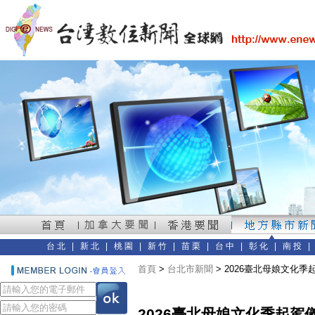
台北
|
新北
|
桃園
|
新竹
|
苗栗
|
台中
|
彰化
|
南投
首頁
>
台北市新聞
> 2026臺北母娘文化
2026臺北母娘文化季起駕