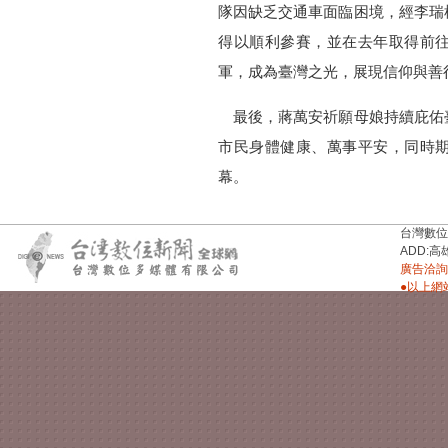
隊因缺乏交通車面臨困境，經李瑞
得以順利參賽，並在去年取得前
軍，成為臺灣之光，展現信仰與善
最後，蔣萬安祈願母娘持續庇佑
市民身體健康、萬事平安，同時
幕。
台灣數位新聞台
ADD:高
廣告洽詢：
●以上網