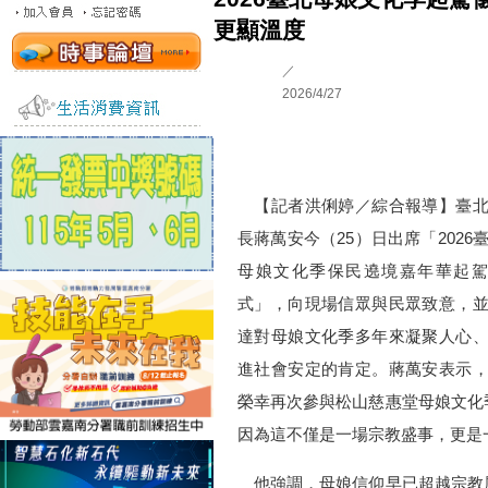
更顯溫度
／
2026/4/27
【記者洪俐婷／綜合報導】臺北
長蔣萬安今（25）日出席「2026
母娘文化季保民遶境嘉年華起駕
式」，向現場信眾與民眾致意，
達對母娘文化季多年來凝聚人心
進社會安定的肯定。蔣萬安表示
榮幸再次參與松山慈惠堂母娘文化
因為這不僅是一場宗教盛事，更是
他強調，母娘信仰早已超越宗教