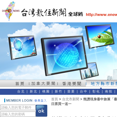
台北
|
新北
|
桃園
|
新竹
|
苗栗
|
台中
|
彰化
|
南投
首頁
>
台北市新聞
> 熊讚現身臺中旅展「
日票買一送一