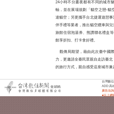
24小時不分晝夜都有不同的城市魅
軸，並在展場規劃「貓空之戀-貓
達貓空；另更攜手台北捷運遊憩事
伴手禮等業者，推出貓空纜車與兒
旅館住宿泡湯券、熊讚聯名禮盒等
館享折扣、打卡拿好禮。
觀傳局期望，藉由此次臺中國際
力，更邀請全臺民眾親自走訪臺北
的旅行方式，親自感受這座城市兼
台灣數位新聞台
ADD:高
廣告洽詢：
●以上網