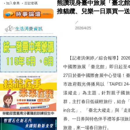
熊讚現身臺中旅展「臺北館
推貓纜、兒樂一日票買一送
／
2026/4/25
【記者洪俐婷／綜合報導】202
中國際旅展「臺北館」即日起至
27日於臺中國際會展中心登場！
市政府觀光傳播局以「TAIPEI 24
漾縱走」為主題，針對親子國旅
群，主打春日低碳輕旅行，結合
in台北」、「臺北大縱走」與「
券、一日券與特色伴手禮等多項旅
旅遊，來一場春日旅行。