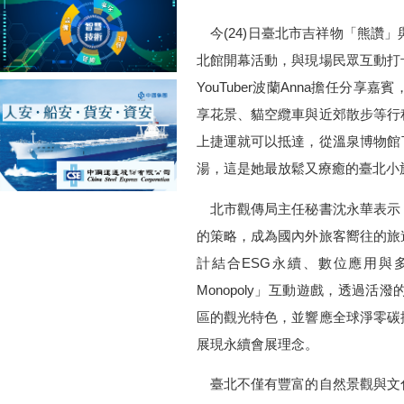
今(24)日臺北市吉祥物「熊讚
北館開幕活動，與現場民眾互動打
YouTuber波蘭Anna擔任分
享花景、貓空纜車與近郊散步等行
上捷運就可以抵達，從溫泉博物館
湯，這是她最放鬆又療癒的臺北小
北市觀傳局主任秘書沈永華表示
的策略，成為國內外旅客嚮往的旅
計結合ESG永續、數位應用與多
Monopoly」互動遊戲，透過
區的觀光特色，並響應全球淨零碳
展現永續會展理念。
臺北不僅有豐富的自然景觀與文