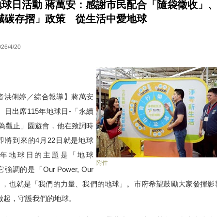
年地球日活動 蔣萬安：感謝市民配合「隨袋徵收」
減碳存摺」政策 從生活中愛地球
026/4/20
洪俐婷／綜合報導】蔣萬安
）日出席115年地球日-「永續
碳為觀止」園遊會，他在致詞時
即將到來的4月22日就是地球
年地球日的主題是「地球
附件
強調的是「Our Power, Our
net」，也就是「我們的力量、我們的地球」。市府希望鼓勵大家發揮影
做起，守護我們的地球。