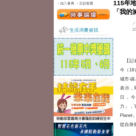
115
「我的
／
2
【記者
今（18
城市‧
表示，
日，今
力」，它
Pla
從自身