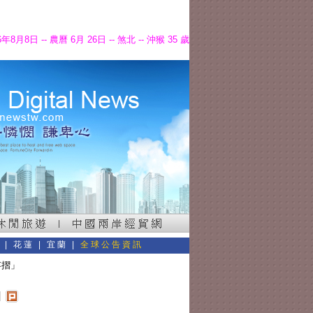
6年8月8日 -- 農曆 6月 26日 -- 煞北 -- 沖猴 35 歲
東
|
花蓮
|
宜蘭
|
全球公告資訊
存摺」