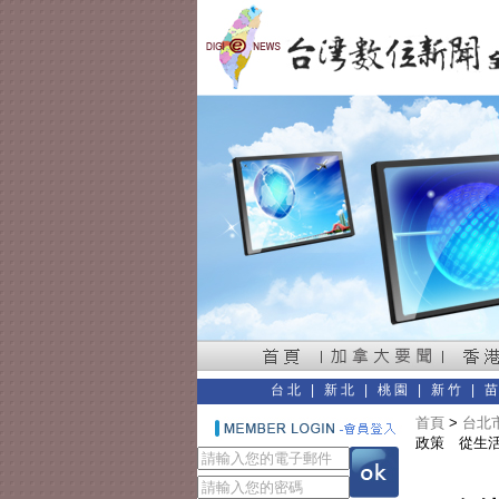
台北
|
新北
|
桃園
|
新竹
|
首頁
>
台北
政策 從生