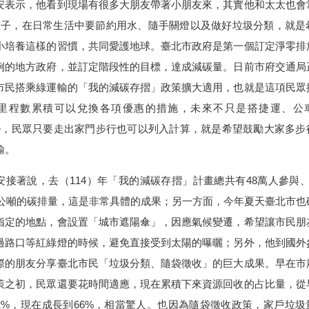
表示，他看到現場有很多大朋友帶著小朋友來，其實他和太太也會
孩子，在日常生活中要節約用水、隨手關燈以及做好垃圾分類，就是
小培養這樣的習慣，共同愛護地球。臺北市政府是第一個訂定淨零排
例的地方政府，並訂定階段性的目標，達成減碳量。日前市府交通局
市民搭乘綠運輸的「我的減碳存摺」政策擴大適用，也就是這項民眾
里程數累積可以兌換各項優惠的措施，未來不只是搭捷運、公
Bike，民眾只要走出家門步行也可以列入計算，就是希望鼓勵大家多步
輸。
接著說，去（114）年「我的減碳存摺」計畫總共有48萬人參與、
00公噸的碳排量，這是非常具體的成果；另一方面，今年夏天臺北市也
指定的地點，會設置「城市遮陽傘」，因應氣候變遷，希望讓市民朋
過路口等紅綠燈的時候，避免直接受到太陽的曝曬；另外，他到國外
際的朋友分享臺北市民「垃圾分類、隨袋徵收」的巨大成果。早在市
策之初，民眾還要花時間適應，現在累積下來資源回收的占比量，從
2%，現在成長到66%，相當驚人。也因為隨袋徵收政策，家戶垃圾