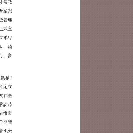
常常教
希望讓
放管理
正式宣
搭乘綠
車、騎
行、多
累積7
確定在
友在臺
參訪時
府推動
早期開
量也大