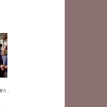
、
響力，