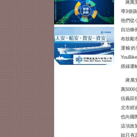
蔣萬安
導3個
他們從
自治條
布鼓勵
運輸的
You
搭綠運
蔣萬安
萬50
信義區
北市經
也向國
這項政
始只有