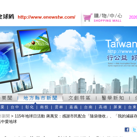
202
苗栗
|
台中
|
彰化
|
南投
|
雲林
|
嘉義
|
台南
|
高雄
|
屏東
|
台
市新聞
> 115年地球日活動 蔣萬安：感謝市民配合「隨袋徵收」、「我的減碳
活中愛地球