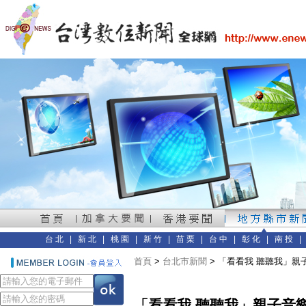
台北
|
新北
|
桃園
|
新竹
|
苗栗
|
台中
|
彰化
|
南投
首頁
>
台北市新聞
> 「看看我 聽聽我」
「看看我 聽聽我」親子音