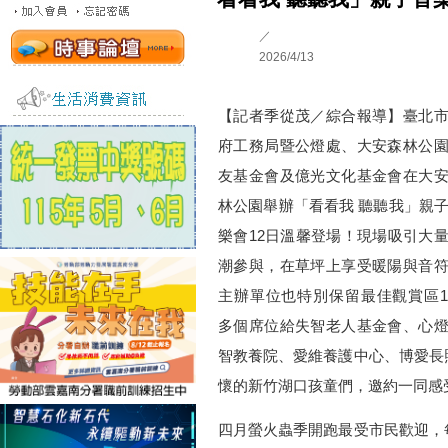
／
2026/4/13
【記者季從茂／綜合報導】臺北
府工務局暨公燈處、大安森林公
友基金會及億光文化基金會在大
林公園舉辦「看看我 聽聽我」親
樂會12日溫馨登場！現場吸引大
潮參與，在草坪上享受暖陽與音
主辦單位也特別保留最佳觀賞區1
多個席位給失智老人基金會、心
智教養院、愛維養護中心、博愛長
懷的新竹湖口孩童們，邀約一同感
四月螢火蟲季開跑最受市民歡迎，