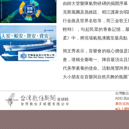
由師大管樂隊氣勢磅礡的揭開序幕
克斯風團及孫維廷、稻江護家合唱
行金曲及世界名歌等，而三金歌王
輕時》，勾起民眾的青春記憶，
柔》中，將現場氣氛沸騰至最高點
簡文秀表示，音樂會的核心價值是
會，堪稱全臺唯一、陣容最頂尖且
代美學素養的使命。活動尾聲跨界
大小朋友在音樂與自然共舞的氛圍
台灣數位新聞台
ADD:高
廣告洽詢：
●以上網