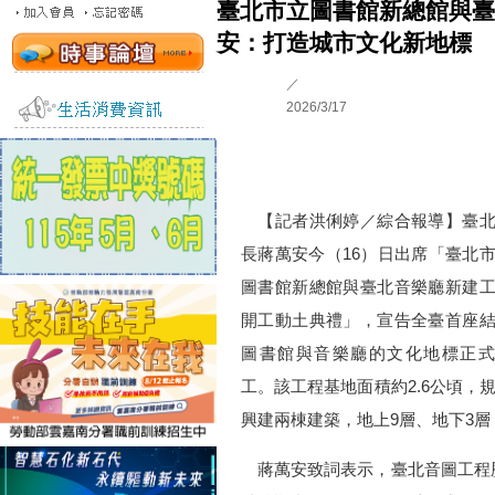
臺北市立圖書館新總館與臺
安：打造城市文化新地標
／
2026/3/17
【記者洪俐婷／綜合報導】臺北
長蔣萬安今（16）日出席「臺北
圖書館新總館與臺北音樂廳新建
開工動土典禮」，宣告全臺首座
圖書館與音樂廳的文化地標正式
工。該工程基地面積約2.6公頃，
興建兩棟建築，地上9層、地下3層
蔣萬安致詞表示，臺北音圖工程