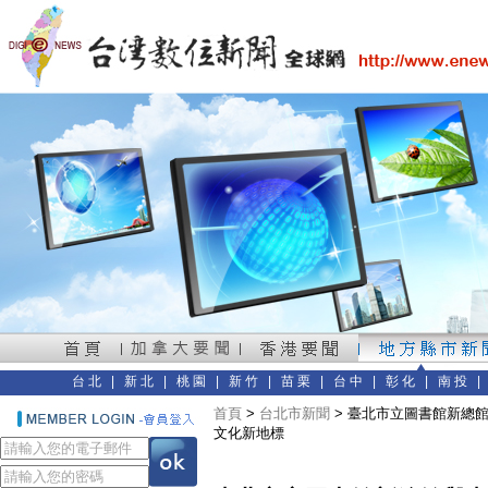
台北
|
新北
|
桃園
|
新竹
|
苗栗
|
台中
|
彰化
|
南投
首頁
>
台北市新聞
> 臺北市立圖書館新總
文化新地標