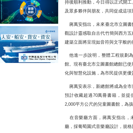
持後順利推動，今日得以正式開工
及眾多夥伴與朋友，共同促成這項
蔣萬安指出，未來臺北市立圖書
觀設計靈感取自古代竹簡與西方五
建築立面將呈現如音符與文字般的
他進一步說明，整體工程規劃為
館。現有臺北市立圖書館總館已使
化與智慧化設施，為市民提供更優
蔣萬安表示，新總館將成為全市
預計收藏超過70萬冊書籍，並提供
2,000平方公尺的兒童圖書館，
在音樂廳方面，蔣萬安指出，未來
廳，採葡萄園式音樂廳設計，規格