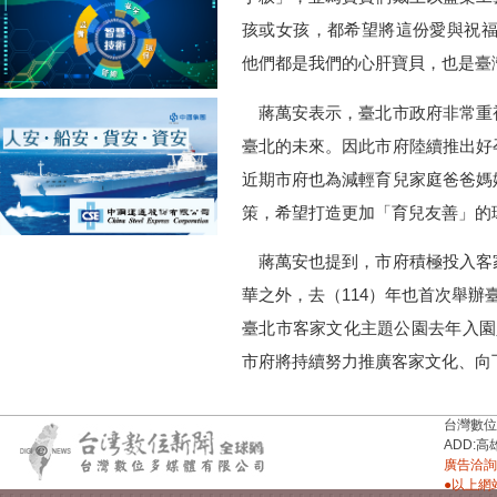
孩或女孩，都希望將這份愛與祝福
他們都是我們的心肝寶貝，也是臺
蔣萬安表示，臺北市政府非常重
臺北的未來。因此市府陸續推出好
近期市府也為減輕育兒家庭爸爸媽
策，希望打造更加「育兒友善」的
蔣萬安也提到，市府積極投入客
華之外，去（114）年也首次舉辦
臺北市客家文化主題公園去年入園人
市府將持續努力推廣客家文化、向
台灣數位新聞台
ADD:高
廣告洽詢：
●以上網