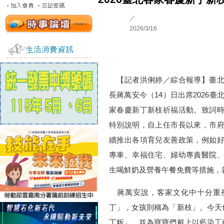
／
2026/3/16
【記者洪俐婷／綜合報導】臺北
長蔣萬安今（14）日出席2026臺
家春慶新丁新枝祈福活動。致詞
特別說明，自上任市長以來，市
續推出各項育兒友善政策，例如
專車、幸福住宅、婦幼專責醫院
生喝鮮奶及營養午餐免費等措施，
蔣萬安說，客家文化中十分重視
丁」，女孩則稱為「新枝」。今天
丁粄」，並為寶寶們戴上以藍染工