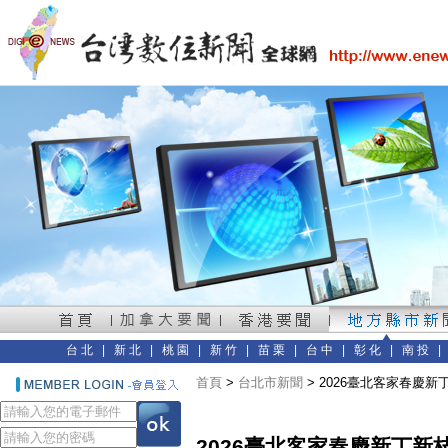
台北
|
新北
|
桃園
|
新竹
|
苗栗
|
台中
|
彰化
|
南投
首頁
>
台北市新聞
> 2026臺北客家春慶
2026臺北客家春慶新丁新