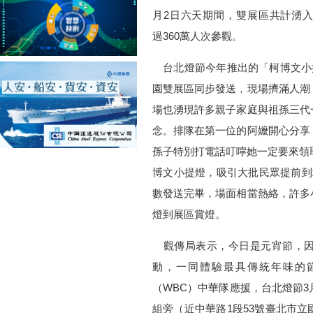
月2日六天期間，雙展區共計湧
過360萬人次參觀。
台北燈節今年推出的「柯博文小提
園雙展區同步發送，現場擠滿人潮
場也湧現許多親子家庭與祖孫三代
念。排隊在第一位的阿嬤開心分享
孫子特別打電話叮嚀她一定要來領
博文小提燈，吸引大批民眾提前到
數發送完畢，場面相當熱絡，許多
燈到展區賞燈。
觀傳局表示，今日是元宵節，因
動，一同體驗最具傳統年味的
（WBC）中華隊應援，台北燈節3
組旁（近中華路1段53號臺北市