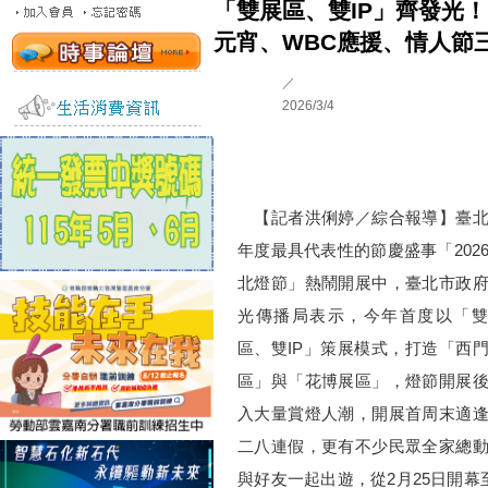
「雙展區、雙IP」齊發光！
元宵、WBC應援、情人節
／
2026/3/4
【記者洪俐婷／綜合報導】臺北
年度最具代表性的節慶盛事「202
北燈節」熱鬧開展中，臺北市政
光傳播局表示，今年首度以「雙
區、雙IP」策展模式，打造「西
區」與「花博展區」，燈節開展
入大量賞燈人潮，開展首周末適
二八連假，更有不少民眾全家總
與好友一起出遊，從2月25日開幕