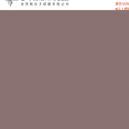
廣告洽詢：
●以上網