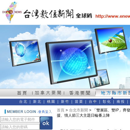
台北
|
新北
|
桃園
|
新竹
|
苗栗
|
台中
|
彰化
|
南投
首頁
>
台北市新聞
> 「雙展區、雙IP」齊
援、情人節三大主題日輪番上陣