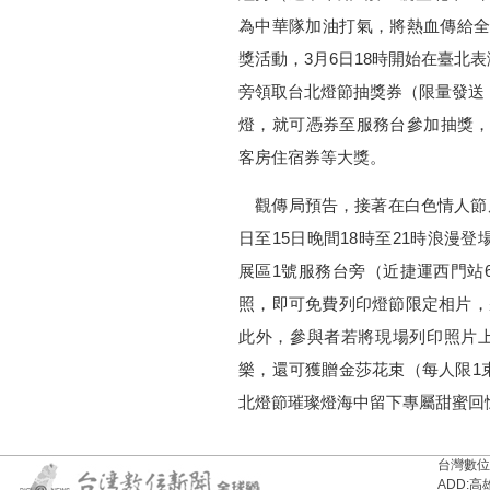
為中華隊加油打氣，將熱血傳給全
獎活動，3月6日18時開始在臺北
旁領取台北燈節抽獎券（限量發送
燈，就可憑券至服務台參加抽獎，有
客房住宿券等大獎。
觀傳局預告，接著在白色情人節周末
日至15日晚間18時至21時浪漫
展區1號服務台旁（近捷運西門站
照，即可免費列印燈節限定相片，
此外，參與者若將現場列印照片上
樂，還可獲贈金莎花束（每人限1
北燈節璀璨燈海中留下專屬甜蜜回
台灣數位新聞台
ADD:高