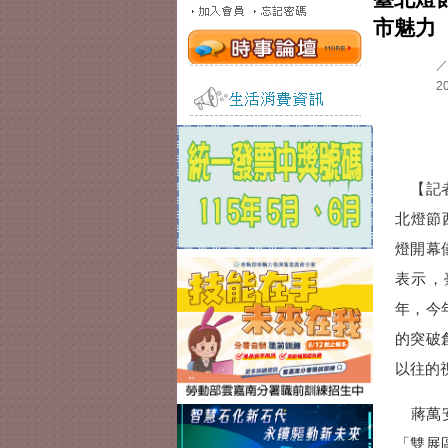
市魅力
／
2
【記者
北燈節
燈開幕
表示，
年，今
的突破
以往的
蔣萬安
「雙展