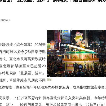
026/2/27
洪俐婷／綜合報導】2026臺
西門町展區於今(26)日舉行點
儀式。臺北市長蔣萬安致詞時
臺北燈節舉辦至今已超過20
年特別規劃「雙展區、雙IP」
附件
創新，希望帶給市民朋友不同
視覺饗宴，也希望能年年吸引海內外旅客造訪，成為指標性城市盛會
表示，上任以來即思考如何為臺北燈節注入突破與創新，今年特
區、雙IP」，除西門展區外，另於花博展區同步展出，並攜手POP M