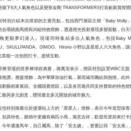
旗下6大人氣角色以及變形金剛 TRANSFORMERS打造嶄新賞燈
特別介紹本次燈節的主要亮點，包括西門展區主燈「Baby Molly
結合環繞跑馬燈與20組特效燈飾，透過燈光投射展現多變面貌，白天
晚更顯夢幻迷人。現場同時集結多位人氣角色，包括Baby Mol
BU、SKULLPANDA、DIMOO、Hirono 小野以及星星人六大角色，
的民眾能一次拍照打卡、盡情互動。
將登場的世界棒球經典賽，蔣萬安表示，燈區特別設置WBC主題
典熊讚」應援燈飾，為中華隊加油打氣，展現城市團結與熱情。此外
規劃藝術家展區、全國競賽燈區，以及各宮廟共同支持贊助的特色燈
工藝與多元創意，體現臺北多元開放的城市魅力。
也特別推薦位於捷運站上方的「星星人」燈飾，表示今年造型採青
，別具特色，眼睛中更藏有兩匹小馬，寓意吉祥，歡迎民眾前來打卡
，今年適逢馬年，自己屬馬，除了「安太歲」，更要記得「安太座」