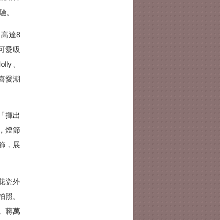
體驗。
」高達8
可愛吸
ly、
讓喜愛潮
「揮出
，燈節
飾，展
花瓷外
拍照。
。蔣萬