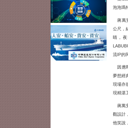
泡泡瑪特
蔣萬安
公尺，
睛，夜
LABU
流IP
因應即
夢想經
現場亦
現精湛
蔣萬安
觀設計
他笑說