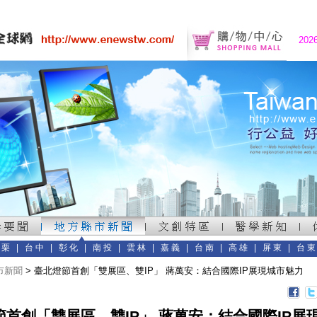
202
苗栗
|
台中
|
彰化
|
南投
|
雲林
|
嘉義
|
台南
|
高雄
|
屏東
|
台
市新聞
> 臺北燈節首創「雙展區、雙IP」 蔣萬安：結合國際IP展現城市魅力
節首創「雙展區、雙IP」 蔣萬安：結合國際IP展