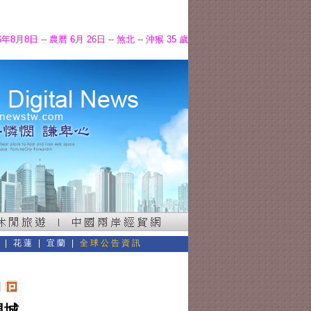
6年8月8日 -- 農曆 6月 26日 -- 煞北 -- 沖猴 35 歲
東
|
花蓮
|
宜蘭
|
全球公告資訊
現城