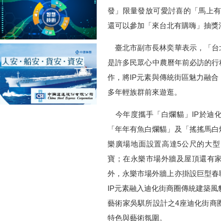
發」限量發放可愛討喜的「馬上有
還可以參加「來台北有購嗨」抽獎
臺北市副市長林奕華表示，「台
是許多民眾心中農曆年前必訪的行
作，將IP元素與傳統街區魅力融
多年輕族群前來遊逛。
今年度攜手「白爛貓」IP於迪化
「年年有魚白爛貓」及「搖搖馬白
樂廣場地面設置高達5公尺的大
寶；在永樂市場外牆及屋頂還有
外，永樂市場外牆上亦掛設巨型春
IP元素融入迪化街商圈傳統建築風
藝術家吳騏所設計之4座迪化街商
特色與藝術氛圍。