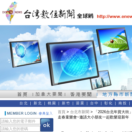
台北
|
新北
|
桃園
|
新竹
|
苗栗
|
台中
|
彰化
|
南投
首頁
>
台北市新聞
> 「2026台北年貨大
走春童樂會~邀請大小朋友一起歡樂迎新年