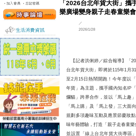
「2026台北年貨大街」攜
樂廣場變身親子走春童樂會
／
2026/1/28
【記者洪俐婷／綜合報導】「20
台北年貨大街」即將於115年1月3
至2月15日熱鬧開跑！今年度以
年貨」為主題，攜手國內知名IP
爛貓」跨界合作，並以「馬上趣
「馬上購」及「馬上發」三大面
規劃多項趣味互動及應景節慶妝點
味年藝體驗，打造「親子走春童樂
並設置「線上台北年貨大街專區