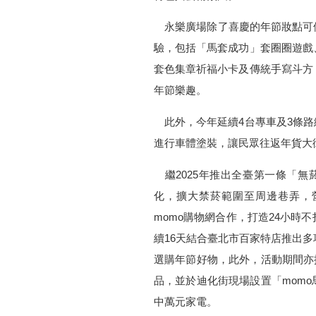
永樂廣場除了喜慶的年節妝點可供
驗，包括「馬套成功」套圈圈遊戲
套色集章祈福小卡及傳統手寫斗方
年節樂趣。
此外，今年延續4台專車及3條路
進行車體塗裝，讓民眾往返年貨大
繼2025年推出全臺第一條「無菸
化，擴大禁菸範圍至周邊巷弄，
momo購物網合作，打造24小時
續16天結合臺北市百家特店推出
選購年節好物，此外，活動期間亦
品，並於迪化街現場設置「mom
中萬元家電。