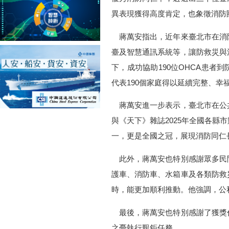
異表現獲得高度肯定，也象徵消防
蔣萬安指出，近年來臺北市在消
臺及智慧通訊系統等，讓防救災與
下，成功協助190位OHCA患者
代表190個家庭得以延續完整、幸
蔣萬安進一步表示，臺北市在公
與《天下》雜誌2025年全國各縣
一，更是全國之冠，展現消防同仁
此外，蔣萬安也特別感謝眾多民
護車、消防車、水箱車及各類防救
時，能更加順利推動。他強調，公
最後，蔣萬安也特別感謝了獲獎
之憂執行艱鉅任務。