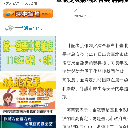
／
2026/1/16
【記者洪俐婷／綜合報導】臺北
長蔣萬安今（15）日出席臺北市
消防局金龍獎頒獎典禮，向長年
消防與防救災工作的獲獎同仁致
高敬意，並肯定消防團隊在第一
私奉獻、守護市民生命安全的卓
現。
蔣萬安表示，金龍獎是臺北市政
涯的最高肯定，更是臺北市政府與
優秀消防同仁中，遴選出三十位金