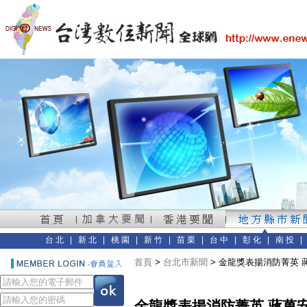
台北
|
新北
|
桃園
|
新竹
|
苗栗
|
台中
|
彰化
|
南投
首頁
>
台北市新聞
> 金龍獎表揚消防菁英
金龍獎表揚消防菁英 蔣萬