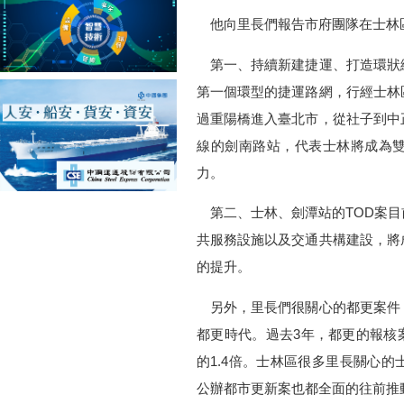
他向里長們報告市府團隊在士林
第一、持續新建捷運、打造環狀
第一個環型的捷運路網，行經士林
過重陽橋進入臺北市，從社子到中
線的劍南路站，代表士林將成為
力。
第二、士林、劍潭站的TOD案目
共服務設施以及交通共構建設，將
的提升。
另外，里長們很關心的都更案件
都更時代。過去3年，都更的報核案
的1.4倍。士林區很多里長關心
公辦都市更新案也都全面的往前推