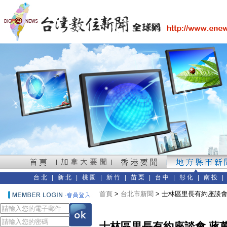
台北
|
新北
|
桃園
|
新竹
|
苗栗
|
台中
|
彰化
|
南投
首頁
>
台北市新聞
> 士林區里長有約座談
士林區里長有約座談會 蔣