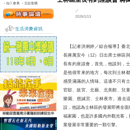
／
2026/1/13
【記者洪俐婷／綜合報導】臺北
長蔣萬安今（12）日出席士林區
長有約座談會，首先，他談到，
是他很常來的地方，每次到士林
感受滿滿的人情味。這邊不只有
官邸、故宮、北藝、北美館、兒
樂園、慈諴宮、士林夜市。過去
設，他認為士林區的發展即將全面
福家園，也是許多國內外觀光客，
業發展非常重要的一顆引擎。