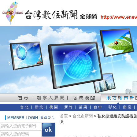
台北
|
新北
|
桃園
|
新竹
|
苗栗
|
台中
|
彰化
|
南投
首頁
>
台北市新聞
> 強化捷運維安防護措
叉