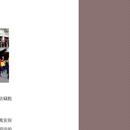
防竊觀
萬安與
稻埕的