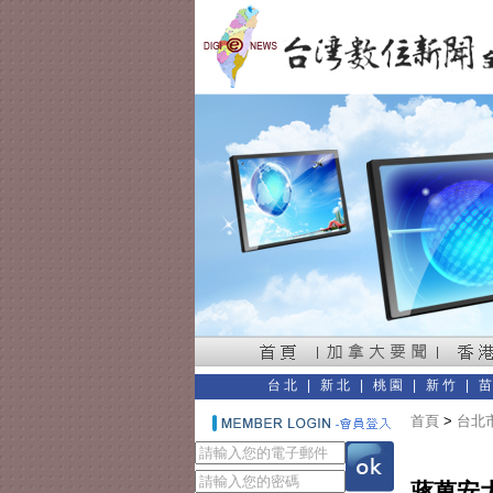
台北
|
新北
|
桃園
|
新竹
|
首頁
>
台北
蔣萬安