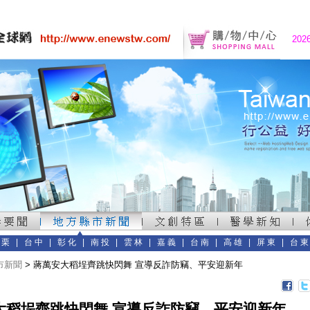
202
苗栗
|
台中
|
彰化
|
南投
|
雲林
|
嘉義
|
台南
|
高雄
|
屏東
|
台
市新聞
> 蔣萬安大稻埕齊跳快閃舞 宣導反詐防竊、平安迎新年
大稻埕齊跳快閃舞 宣導反詐防竊、平安迎新年