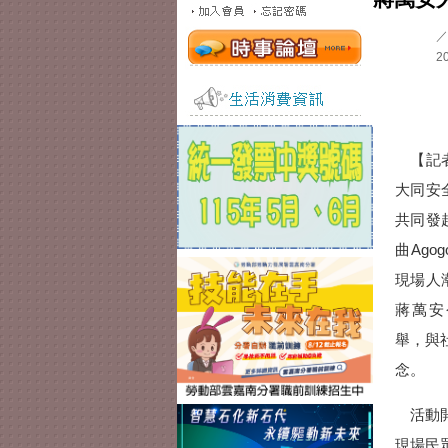
／
20
【記者
大同安
共同發
曲Ago
現場人
蔣萬安
舉，與
念。
活動開
現場民