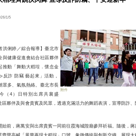
26/1/5
洪俐婷／綜合報導】臺北市
全與健康促進會結合社區夥伴
起推動「舞動大稻埕．懷念金
go-反詐 防竊 藝起來」活動，
潮眾多、氣氛熱絡。臺北市長
附件
今（4）日特別出席共襄盛
社區夥伴及與會貴賓及民眾，透過充滿活力的舞蹈表演，宣導防詐、
始前，蔣萬安與出席貴賓一同前往霞海城隍廟參拜祈福。隨後，蔣
眾齊聲高喊「風華再現大稻埕」口號，象徵傳統與創新交織，展現大