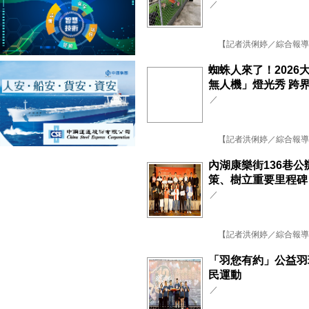
／
【記者洪俐婷／綜合報導】
蜘蛛人來了！2026大
無人機」燈光秀 跨
／
【記者洪俐婷／綜合報導】「
內湖康樂街136巷
策、樹立重要里程碑
／
【記者洪俐婷／綜合報導】臺
「羽您有約」公益羽
民運動
／