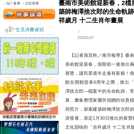
臺南市美術館迎新春，2檔
築師梅澤捨次郎的生命軌跡
祥歲月 十二生肖年畫展
／
2025/1/27
【記者孫宜秋／南市報導】臺南
美術館迎新春，假期前一連推出
展覽，讓民眾過年走春有新藝！
館在開館迎來6周年之際，推出
澤捨次郎—檔案中的生命軌跡」
展，彙集整理家屬所捐贈的珍貴
與照片，探索建築師梅澤捨次郎
涯發展，原定1月30日推出的展覽
文化韻味的「吉祥歲月 十二生肖