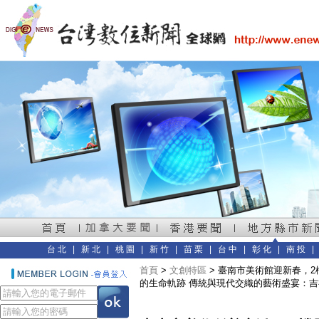
台北
|
新北
|
桃園
|
新竹
|
苗栗
|
台中
|
彰化
|
南投
首頁
>
文創特區
> 臺南市美術館迎新春，
的生命軌跡 傳統與現代交織的藝術盛宴：吉