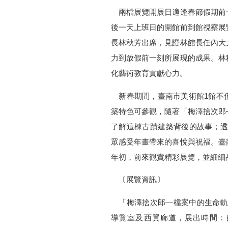
兩檔展覽開展日適逢春節假期前
後一天上班日的開館前到館視察展
長林秋芳出席，見證林館長任內大
力到放假前一刻所展現的成果。林
化藝術教育貢獻心力。
新春期間，臺南市美術館1館不
築特色可參觀，隨著「梅澤捨次郎
了解這棟古蹟建築背後的故事；透
眾感受年畫帶來的喜悅與祝福。臺
年初，前來觀賞精彩展覽，並細細
〔展覽資訊〕
「梅澤捨次郎—檔案中的生命軌跡
導覽室及西翼廊道，展出時間：自