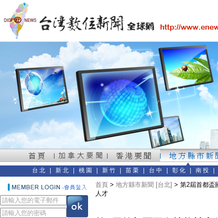
台北
|
新北
|
桃園
|
新竹
|
苗栗
|
台中
|
彰化
|
南投
首頁
>
地方縣市新聞 [台北]
> 第2屆首都
人才