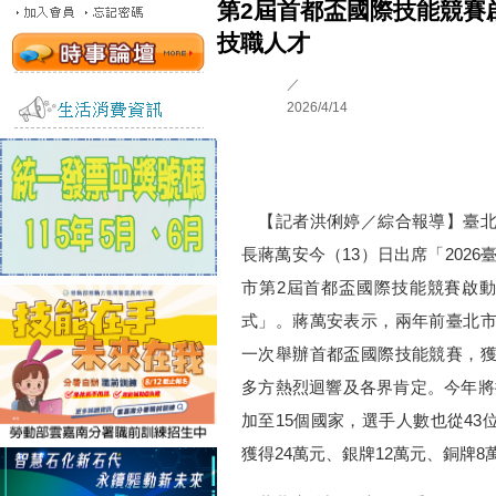
第2屆首都盃國際技能競賽
技職人才
／
2026/4/14
【記者洪俐婷／綜合報導】臺北
長蔣萬安今（13）日出席「2026
市第2屆首都盃國際技能競賽啟
式」。蔣萬安表示，兩年前臺北
一次舉辦首都盃國際技能競賽，
多方熱烈迴響及各界肯定。今年將
加至15個國家，選手人數也從43
獲得24萬元、銀牌12萬元、銅牌8