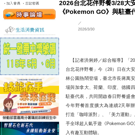
2026台北花伴野餐3/28
《Pokemon GO》與
／
2026/3/30
【記者洪俐婷／綜合報導】「20
台北花伴野餐」今（28）日在大
林公園熱鬧登場，臺北市長蔣萬
場與加拿大、荷蘭、印度、德國
駐臺代表，共同開啟春日野餐盛
今年野餐首度擴大為連續2天舉
打造「咖啡派對」、「美力運動」
手全球超人氣手遊《Pokemon
入有趣互動體驗。