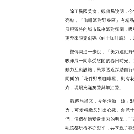
除了異國美食，觀傳局說明，今
亮點，「咖啡派對野餐區」有精品
展現獨特的城市風格派對氛圍，吸
更帶來限定劇碼《紳士咖啡廳》，
觀傳局進一步說，「美力運動野
吸伸展一同享受悠閒的春日時光。
動力互動設施，民眾透過踩踏自行
同樂的「花伴野餐咖啡屋」則有
卉，現場充滿笑聲與加油聲。
觀傳局補充，今年活動「嬌」點
秀，可愛精緻又別出心裁、創意
們，個個彷彿變身走秀的明星，非
毛孩都玩得不亦樂乎，共享親子歡