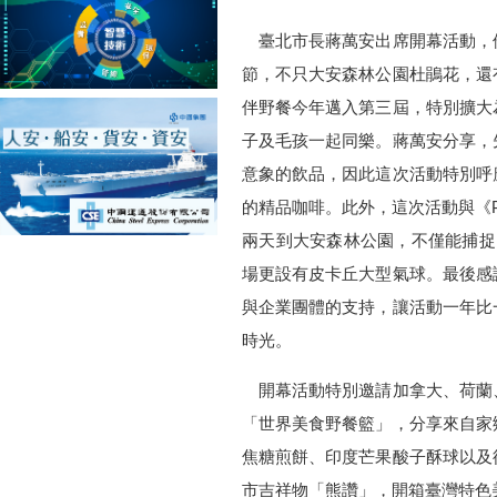
臺北市長蔣萬安出席開幕活動，
節，不只大安森林公園杜鵑花，還
伴野餐今年邁入第三屆，特別擴大
子及毛孩一起同樂。蔣萬安分享，
意象的飲品，因此這次活動特別呼
的精品咖啡。此外，這次活動與《P
兩天到大安森林公園，不僅能捕捉
場更設有皮卡丘大型氣球。最後感
與企業團體的支持，讓活動一年比
時光。
開幕活動特別邀請加拿大、荷蘭
「世界美食野餐籃」，分享來自家
焦糖煎餅、印度芒果酸子酥球以及
市吉祥物「熊讚」，開箱臺灣特色