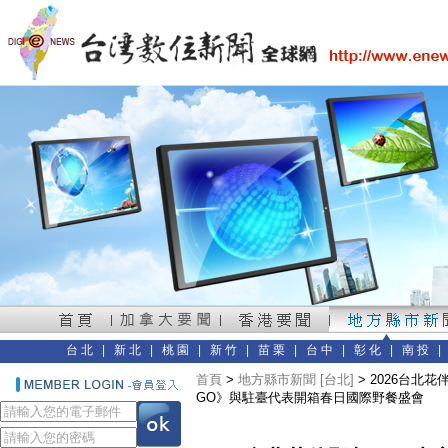
台北
|
新北
|
桃園
|
新竹
|
苗栗
|
台中
|
彰化
|
南投
首頁
>
地方縣市新聞 [台北]
> 2026台北花
GO》與駐臺代表開箱春日國際野餐盛會