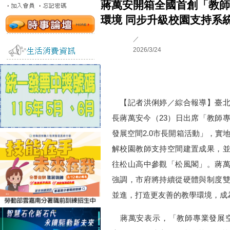
蔣萬安開箱全國首創「教師專
環境 同步升級校園支持系
／
2026/3/24
【記者洪俐婷／綜合報導】臺北
長蔣萬安今（23）日出席「教師
發展空間2.0市長開箱活動」，實
解校園教師支持空間建置成果，
往松山高中參觀「松風閣」。蔣
強調，市府將持續從硬體與制度
並進，打造更友善的教學環境，成
蔣萬安表示，「教師專業發展空間