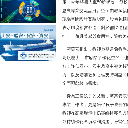
定，今年將擴大至50所學校，每校
息與專業交流品質。空間由教師親
現場空間設計寬敞明亮，設備包括
表示環境相當舒適，對於備課過程
軒」，兼具美感與實用性，讓教師
蔣萬安指出，教師長期肩負教學
高度壓力，市府除了優化空間，
箭：降低國小、國中及高中導師授
力，以及增加教師心理支持與諮商
全面照顧教師需求。
身為三個孩子的父親，蔣萬安表
專業工作者，更是陪伴孩子成長的
教師在高壓環境中仍能維持專業與熱
並持續優化各項福利措施，盼留住