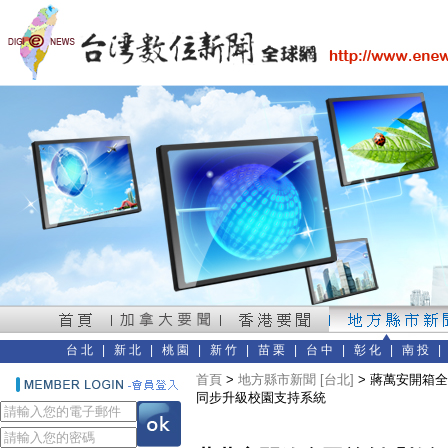
台北
|
新北
|
桃園
|
新竹
|
苗栗
|
台中
|
彰化
|
南投
首頁
>
地方縣市新聞 [台北]
> 蔣萬安開箱
同步升級校園支持系統