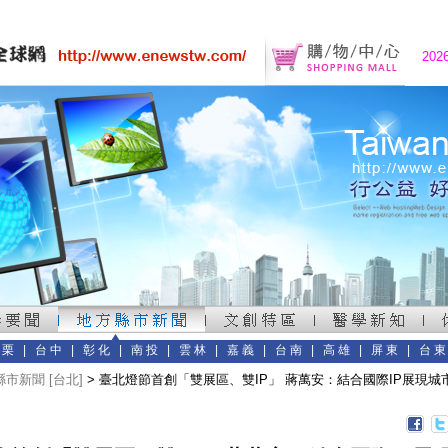
202
苗栗
|
台中
|
彰化
|
南投
|
雲林
|
嘉義
|
台南
|
高雄
|
屏東
|
台
市新聞 [台北]
> 臺北燈節首創「雙展區、雙IP」 蔣萬安：結合國際IP展現城