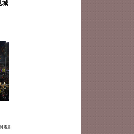
現城
。
別規劃