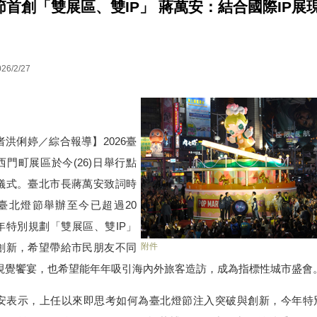
節首創「雙展區、雙IP」 蔣萬安：結合國際IP展
026/2/27
洪俐婷／綜合報導】2026臺
西門町展區於今(26)日舉行點
儀式。臺北市長蔣萬安致詞時
臺北燈節舉辦至今已超過20
年特別規劃「雙展區、雙IP」
附件
創新，希望帶給市民朋友不同
視覺饗宴，也希望能年年吸引海內外旅客造訪，成為指標性城市盛會
表示，上任以來即思考如何為臺北燈節注入突破與創新，今年特