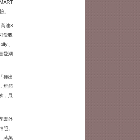
ART
體驗。
」高達8
可愛吸
ly、
讓喜愛潮
「揮出
，燈節
飾，展
花瓷外
拍照。
。蔣萬