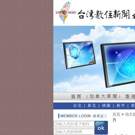
台北
|
新北
|
桃園
|
新竹
|
首頁
>
地方縣
力