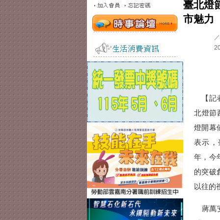
臺北燈
市魅力
／
2
【記者
北燈節
燈開幕
表示，
年，今
的突破
以往的
蔣萬安