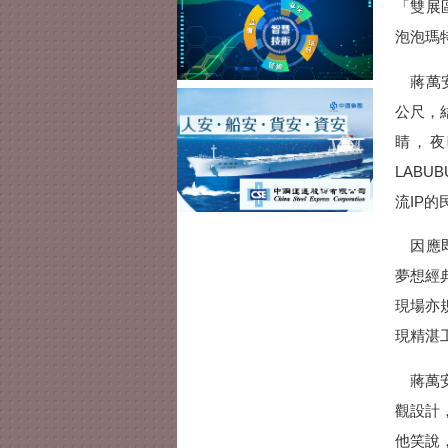
「雙展
泡泡瑪特
蔣萬安
公尺，
睛，夜
LABU
流IP
因應即
夢想經
現場亦
現精湛
蔣萬安
觀設計
他笑說