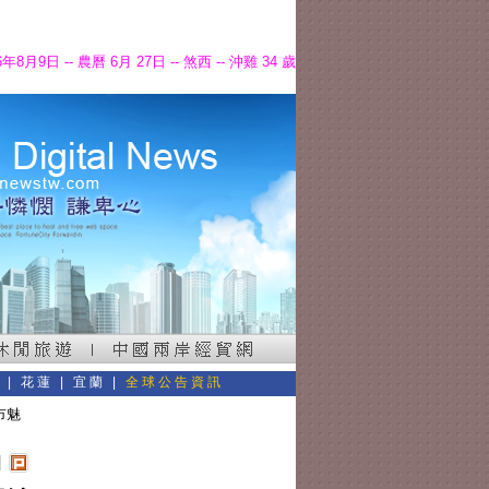
6年8月9日 -- 農曆 6月 27日 -- 煞西 -- 沖雞 34 歲
東
|
花蓮
|
宜蘭
|
全球公告資訊
市魅