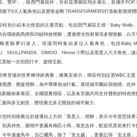
區、雙IP」，除西門展區外，另於花博展區同步展出，並攜手POP M
旗下6大人氣角色以及變形金剛 TRANSFORMERS打造嶄新賞燈
特別介紹本次燈節的主要亮點，包括西門展區主燈「Baby Molly
結合環繞跑馬燈與20組特效燈飾，透過燈光投射展現多變面貌，白天
晚更顯夢幻迷人。現場同時集結多位人氣角色，包括Baby Mol
BU、SKULLPANDA、DIMOO、Hirono 小野以及星星人六大角色，
的民眾能一次拍照打卡、盡情互動。
將登場的世界棒球經典賽，蔣萬安表示，燈區特別設置WBC主題
典熊讚」應援燈飾，為中華隊加油打氣，展現城市團結與熱情。此外
規劃藝術家展區、全國競賽燈區，以及各宮廟共同支持贊助的特色燈
工藝與多元創意，體現臺北多元開放的城市魅力。
也特別推薦位於捷運站上方的「星星人」燈飾，表示今年造型採青
，別具特色，眼睛中更藏有兩匹小馬，寓意吉祥，歡迎民眾前來打卡
，今年適逢馬年，自己屬馬，除了「安太歲」，更要記得「安太座」