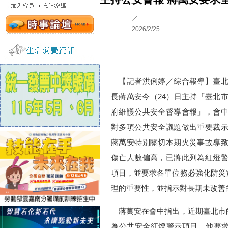
／
2026/2/25
【記者洪俐婷／綜合報導】臺北
長蔣萬安今（24）日主持「臺北
府維護公共安全督導會報」，會
對多項公共安全議題做出重要裁
蔣萬安特別關切本期火災事故導
傷亡人數偏高，已將此列為紅燈
項目，並要求各單位務必強化防災
理的重要性，並指示對長期未改善
蔣萬安在會中指出，近期臺北市
為公共安全紅燈警示項目。他要