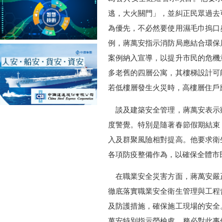
逃，大火關門」，並糾正民眾過去
為優先，不必然要使用濕毛巾摀口
例，蔣萬安指示消防局應結合環保
案例納入宣導，以提升市民的危機
多老舊的四層公寓，其樓梯設計可
若低樓層發生火災時，高樓層住戶
談及建築安全管理，蔣萬安表示
度警覺。特別是隨著春節假期結束
入及群聚風險相對提高。他要求衛
各項防疫整備作為，以確保全體市
在職業安全災害方面，蔣萬安嚴
徹底落實職業安全衛生管理與工程
及防護措施，確保施工現場的安全
萬安特別指示勞檢處，務必對此事