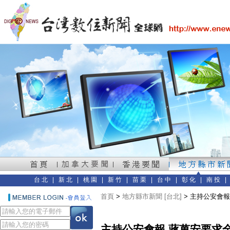
台北
|
新北
|
桃園
|
新竹
|
苗栗
|
台中
|
彰化
|
南投
首頁
>
地方縣市新聞 [台北]
> 主持公安會
主持公安會報 蔣萬安要求