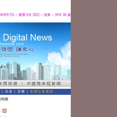
6年8月7日 -- 農曆 6月 25日 -- 煞東 -- 沖羊 36 歲
東
|
花蓮
|
宜蘭
|
全球公告資訊
市民開