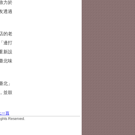
致力於
友透過
店的老
「邊打
重新設
臺北味
臺北」
，並鼓
上一頁
hts Reserved.