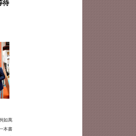
等待
例如萬
一本書