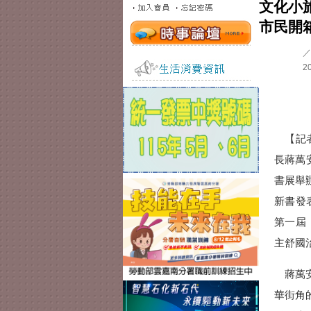
文化小
市民開
／
20
【記者
長蔣萬
書展舉
新書發
第一屆
主舒國
蔣萬安
華街角