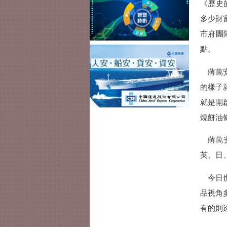
《歷史的
多少財
市府團
點。
蔣萬安
的樣子
就是開
燒餅油
蔣萬安
英、日
今日也
品視角
有的則