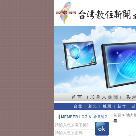
台北
|
新北
|
桃園
|
新竹
|
首頁
>
地方縣
箱