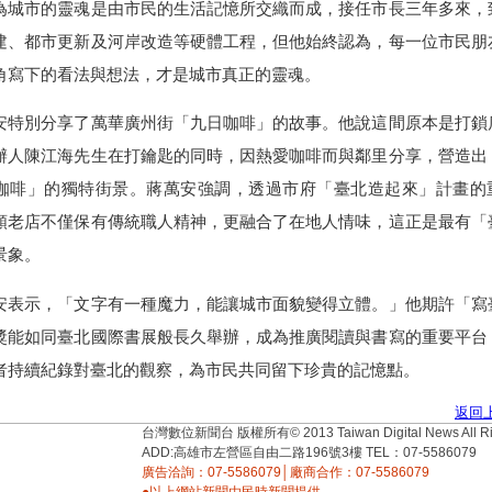
城市的靈魂是由市民的生活記憶所交織而成，接任市長三年多來，
建、都市更新及河岸改造等硬體工程，但他始終認為，每一位市民朋
角寫下的看法與想法，才是城市真正的靈魂。
特別分享了萬華廣州街「九日咖啡」的故事。他說這間原本是打鎖
辦人陳江海先生在打鑰匙的同時，因熱愛咖啡而與鄰里分享，營造出
咖啡」的獨特街景。蔣萬安強調，透過市府「臺北造起來」計畫的
類老店不僅保有傳統職人精神，更融合了在地人情味，這正是最有「
景象。
表示，「文字有一種魔力，能讓城市面貌變得立體。」他期許「寫
獎能如同臺北國際書展般長久舉辦，成為推廣閱讀與書寫的重要平台
者持續紀錄對臺北的觀察，為市民共同留下珍貴的記憶點。
返回
台灣數位新聞台 版權所有© 2013 Taiwan Digital News All Rig
ADD:高雄市左營區自由二路196號3樓 TEL：07-5586079
廣告洽詢：07-5586079│廠商合作：07-5586079