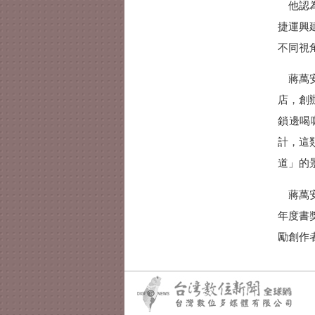
他認為
捷運興
不同視
蔣萬安
店，創
鎖邊喝
計，這
道」的
蔣萬安
年度書
勵創作