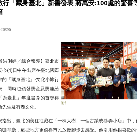
旅行「藏身臺北」新書發表 蔣萬安:100處的驚喜
箱
26/2/5
洪俐婷／綜合報導】臺北市
安今(4)日中午出席在臺北國際
辦的「藏身臺北」-文化小旅行
表，同時也頒發獎金及獎座給
「寫臺北」年度書獎的首獎得
附件
治先生及有鹿文化。
指出，臺北的美往往藏在「一棵大樹、一個古蹟或巷弄小店」中，
的咖啡廳，這些地方更值得市民放慢腳步去感受。他引用他很喜歡的