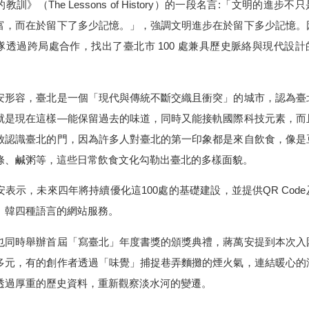
教訓》（The Lessons of History）的一段名言:「文明的進步不
富，而在於留下了多少記憶。」，強調文明進步在於留下多少記憶。
隊透過跨局處合作，找出了臺北市 100 處兼具歷史脈絡與現代設計
形容，臺北是一個「現代與傳統不斷交織且衝突」的城市，認為臺
就是現在這樣—能保留過去的味道，同時又能接軌國際科技元素，而
啟認識臺北的門，因為許多人對臺北的第一印象都是來自飲食，像是
條、鹹粥等，這些日常飲食文化勾勒出臺北的多樣面貌。
表示，未來四年將持續優化這100處的基礎建設，並提供QR Code
、韓四種語言的網站服務。
同時舉辦首屆「寫臺北」年度書獎的頒獎典禮，蔣萬安提到本次入
多元，有的創作者透過「味覺」捕捉巷弄麵攤的煙火氣，連結暖心的
透過厚重的歷史資料，重新觀察淡水河的變遷。