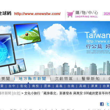
202
苗栗
|
台中
|
彰化
|
南投
|
雲林
|
嘉義
|
台南
|
高雄
|
屏東
|
台
市新聞 [台北]
> 文化小旅行「藏身臺北」新書發表 蔣萬安:100處的驚喜等待