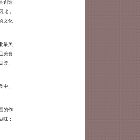
只是創造
因此，
的文化
北最美
且美食
豆漿、
及中、
圍的作
滋味；