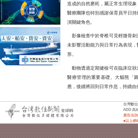
造成的自然磨耗，屬正常生理現象
醫療團隊也特別感謝保育員平日持
演關鍵角色。
影像檢查中於脊椎可見輕微骨刺
未影響活動能力與日常行為表現，
形。
動物透過定期健檢可在臨床症狀
醫療管理的重要基礎。大貓熊「
應，後續將回到日常作息，持續由
台灣數位新聞台
ADD:高
廣告洽詢：
●以上網