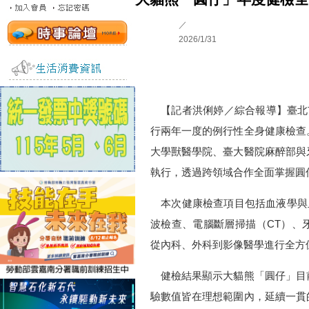
／
2026/1/31
【記者洪俐婷／綜合報導】臺北市
行兩年一度的例行性全身健康檢查
大學獸醫學院、臺大醫院麻醉部與
執行，透過跨領域合作全面掌握圓
本次健康檢查項目包括血液學與
波檢查、電腦斷層掃描（CT）、
從內科、外科到影像醫學進行全方
健檢結果顯示大貓熊「圓仔」目
驗數值皆在理想範圍內，延續一貫