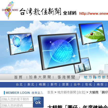
台北
|
新北
|
桃園
|
新竹
|
苗栗
|
台中
|
彰化
|
南投
首頁
>
地方縣市新聞 [台北]
> 大貓熊「圓
大貓熊「圓仔」年度健檢全