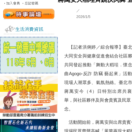
／
2026/1/5
【記者洪俐婷／綜合報導】臺北
大同安全與健康促進會結合社區
共同發起推動「舞動大稻埕．懷
曲Agogo-反詐 防竊 藝起來」活
現場人潮眾多、氣氛熱絡。臺北
蔣萬安今（4）日特別出席共襄
舉，與社區夥伴及與會貴賓及民眾
念。
活動開始前，蔣萬安與出席貴賓
現場民眾齊聲高喊「風華再現大稻