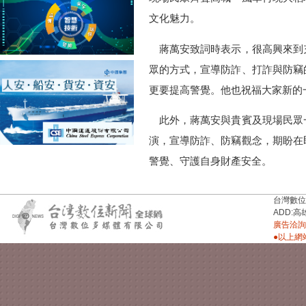
文化魅力。
蔣萬安致詞時表示，很高興來到
眾的方式，宣導防詐、打詐與防竊
更要提高警覺。他也祝福大家新的
此外，蔣萬安與貴賓及現場民眾
演，宣導防詐、防竊觀念，期盼在
警覺、守護自身財產安全。
台灣數位新聞台
ADD:高
廣告洽詢：
●以上網