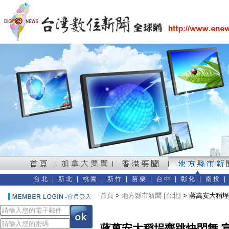
台北
|
新北
|
桃園
|
新竹
|
苗栗
|
台中
|
彰化
|
南投
首頁
>
地方縣市新聞 [台北]
> 蔣萬安大稻
蔣萬安大稻埕齊跳快閃舞 