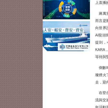
上直播
蔣萬安
而言是
向世界
AI龍
提到，
KARA
等待與
倒數時
璨煙火
去，迎
在登台
流與交
年活動