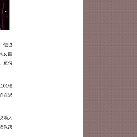
 他也
氣女團
說，這份
01璀
留在過
現場人
確保跨