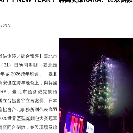
26/1/2
洪俐婷／綜合報導】臺北市
（31）日晚間舉辦「臺北最
新年城-2026跨年晚會」，臺北
萬安也在跨年晚會上，與韓國
ARA、臺北市議會戴錫欽議
國在台協會谷立言處長、日本
流協會台北事務所副代表高羽
2025世界盃聖誕麵包大賽冠軍
貴賓同台倒數，並與現場及線