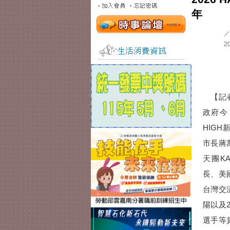
年
／
20
【記者
政府今
HIGH
市長蔣
天團K
長、美
台灣交
陽以及
選手等