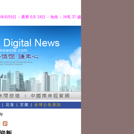
6年8月6日 -- 農曆 6月 24日 -- 煞南 -- 沖馬 37 歲
東
|
花蓮
|
宜蘭
|
全球公告資訊
新年
數迎新