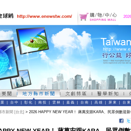
202
苗栗
|
台中
|
彰化
|
南投
|
雲林
|
嘉義
|
台南
|
高雄
|
屏東
|
台
市新聞 [台北]
> 2026 HAPPY NEW YEAR！ 蔣萬安跟KARA、民眾倒數迎
 HAPPY NEW YEAR！ 蔣萬安跟KARA、民眾倒