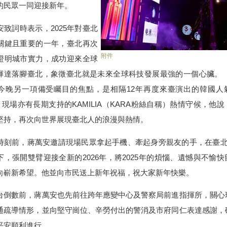
的民眾一同迎接新年。
致詞時表示，2025年對臺北
關鍵且重要的一年，臺北再次
附件
證明城市實力，成功迎來全球
頭輝達落腳臺北，象徵臺北就是未來全球科技發展最強的一個心臟。
今晚另一項備受矚目的焦點，是相隔12年再度來臺演出的韓國人
，現場亦有長期支持的KAMILIA（KARA粉絲自稱）熱情守候，他
堅持，再次向世界展現臺北人的浪漫與熱情。
刻前，蔣萬安邀請現場民眾拿起手機、牽起身旁親友的手，在臺北1
下，張開雙臂迎接全新的2026年，將2025年的煩惱、遺憾與不愉快
向嶄新希望。他並向市民送上新年祝福，祝大家新年快樂。
倒數前，蔣萬安也先前往跨年應變中心及警察局前進指揮所，關心
通疏導情形，並向堅守崗位、辛勞付出的警消及市府同仁表達感謝，
平安順利進行。