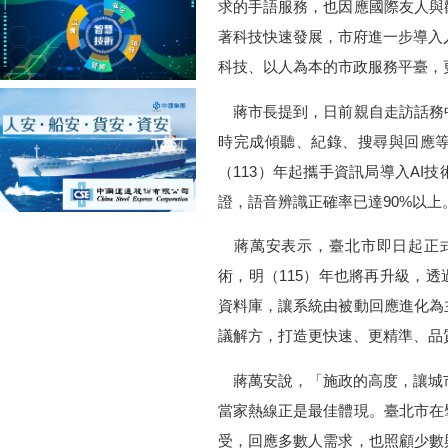
求的手語服務，也因應國際友人與
著科技快速發展，市府進一步導入人
科技、以人為本的市政服務平臺，
蔣市長提到，日前親自走訪話務
時完成傾聽、紀錄、搜尋與回應
（113）年起攜手資訊局導入AI
證，語音辨識正確率已達90%以上
蔣萬安表示，臺北市即日起正式導入「
術，明（115）年也將再升級，透
資料庫，讓系統由被動回應進化為
議解方，打造更快速、更精準、品
蔣萬安說，「施政的高度，讓城市
當家熱線正是最佳體現。臺北市在
受，回應多數人需求，也照顧少數