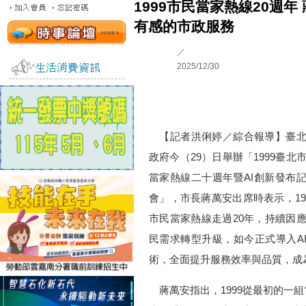
1999市民當家熱線20週
有感的市政服務
／
2025/12/30
【記者洪俐婷／綜合報導】臺北
政府今（29）日舉辦「1999臺北
當家熱線二十週年暨AI創新發布
會」，市長蔣萬安出席時表示，19
市民當家熱線走過20年，持續因
民需求轉型升級，如今正式導入A
術，全面提升服務效率與品質，成
蔣萬安指出，1999從最初的一