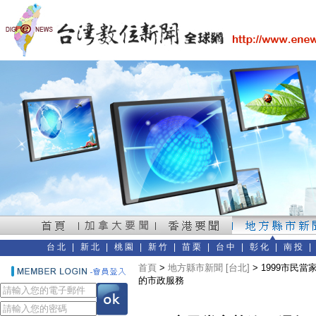
台北
|
新北
|
桃園
|
新竹
|
苗栗
|
台中
|
彰化
|
南投
首頁
>
地方縣市新聞 [台北]
> 1999市民
的市政服務