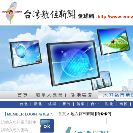
台北
|
新北
|
桃園
|
新竹
|
苗栗
|
台中
|
彰化
|
南投
首頁
> 地方縣市新聞 [獢��?]